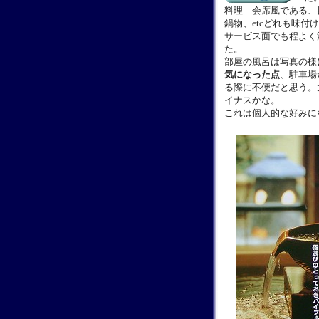
料理 会席風である、
鍋物、etcどれも味付
サービス面でも程よく
た。
部屋の風呂は写真の様
気になった点
、駐車場
る際に不便だと思う。
イナスかな。
これは個人的な好みに