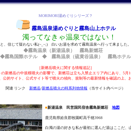
MORIMORI湯めぐりシリーズ？
霧島温泉湯めぐりと霧島山上ホテル
濁ってなきゃ温泉ではない！
と、信じて疑わない私(~_~;) 白いお湯を求めて霧島温泉へ行って来ました
◆霧島温泉（新湯温泉） 霧島新燃荘
◆霧島国際ホテル ◆ 霧島温泉（硫黄谷温泉） 霧島ホテル
［新燃岳噴火に関する情報追記］
6日～の新燃岳の中規模噴火の影響で、新燃荘は立ち入禁止エリア内にあり、5月
、公的サイト、公式サイト等で噴火の傾向、規制等の最新情報を確認の上、
関連 リンク
新燃岳
/
新燃岳噴火の時系列他情報
（当サイト内ページ）
■
新湯温泉 民営国民宿舎霧島新燃荘
地図
鹿児島県姶良郡牧園町高千穂3968
白濁の湯の好きな私が最初に選んだ湯はここだ、