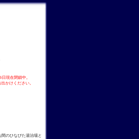
。
16日現在閉鎖中。
お出かけください。
山間のひなびた湯治場と