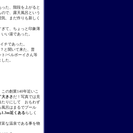
あった、階段を上がると
もので、露天風呂という
囲気、まだ作りも新しく
すぎて、ちょっと印象薄
、いい湯であった。
イチであった。
？と聞いて来た、普
ト/ベルボーイさん等
ました。
この創業140年近いこ
イ大きさ
だ！写真では見
当たりにして おもわず
る風呂はまるでプール
1.3m近くある
らしく
豊富な温泉である事を物