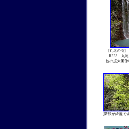
[丸尾の滝]
R223 丸
他の拡大画像P
[新緑が綺麗で