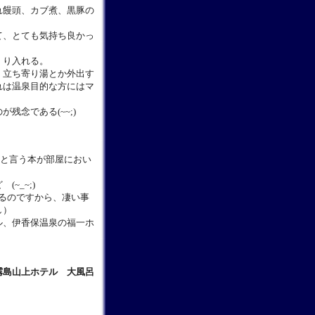
れ饅頭、カブ煮、黒豚の
て、とても気持ち良かっ
くり入れる。
、立ち寄り湯とか外出す
れは温泉目的な方にはマ
念である(~~;)
｣と言う本が部屋におい
。
~_~;)
いるのですから、凄い事
し）
ル、伊香保温泉の福一ホ
霧島山上ホテル 大風呂