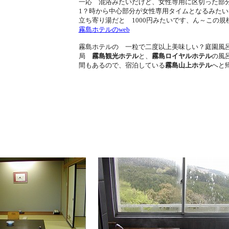
一応 混浴みたいだけど、女性専用に区切った部
1？時から中心部分が女性専用タイムとなるみたい
立ち寄り湯だと 1000円みたいです、ん～この
霧島ホテルのweb
霧島ホテルの 一粒で二度以上美味しい？庭園風
局
霧島観光ホテル
と、
霧島ロイヤルホテル
の風
間もあるので、宿泊している
霧島山上ホテル
へと