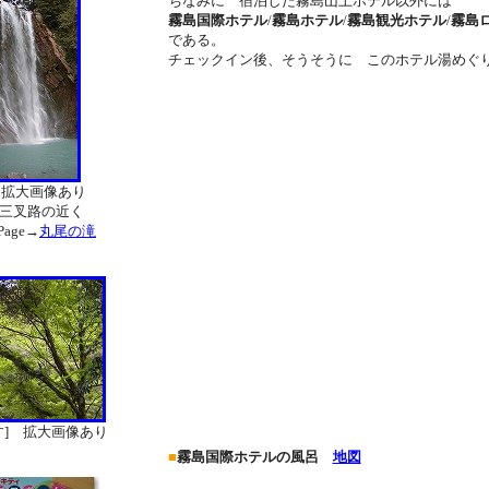
ちなみに 宿泊した霧島山上ホテル以外には
霧島国際ホテル
/
霧島ホテル
/
霧島観光ホテル
/
霧島
である。
チェックイン後、そうそうに このホテル湯めぐ
 拡大画像あり
尾三叉路の近く
age→
丸尾の滝
す] 拡大画像あり
■
霧島国際ホテルの風呂
地図