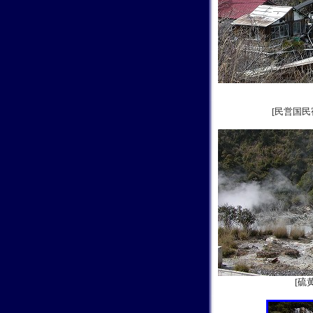
[民営国民
[硫