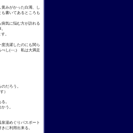
し黄みがかった白濁、し
とも書いてあるところも
ら病気に悩む方が訪れる
事。
ます。
一度洗濯したのにも関ら
し(~~;) 私は大満足
るのだろう。
ます）
ある。
へ向かう。
温泉湯めぐりパスポート
好きに利用出来る。