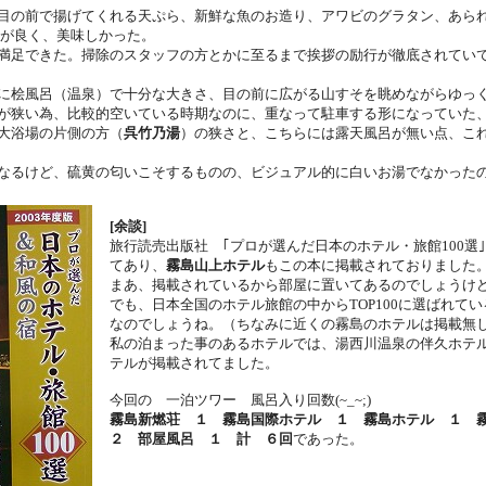
目の前で揚げてくれる天ぷら、新鮮な魚のお造り、アワビのグラタン、あら
けが良く、美味しかった。
満足できた。掃除のスタッフの方とかに至るまで挨拶の励行が徹底されてい
に桧風呂（温泉）で十分な大きさ、目の前に広がる山すそを眺めながらゆっ
が狭い為、比較的空いている時期なのに、重なって駐車する形になっていた
大浴場の片側の方（
呉竹乃湯
）の狭さと、こちらには露天風呂が無い点、こ
なるけど、硫黄の匂いこそするものの、ビジュアル的に白いお湯でなかったのが残
[余談]
旅行読売出版社 ｢プロが選んだ日本のホテル・旅館100選
てあり、
霧島山上ホテル
もこの本に掲載されておりました
まあ、掲載されているから部屋に置いてあるのでしょうけど (
でも、日本全国のホテル旅館の中からTOP100に選ばれて
なのでしょうね。（ちなみに近くの霧島のホテルは掲載無
私の泊まった事のあるホテルでは、湯西川温泉の伴久ホテ
テルが掲載されてました。
今回の 一泊ツワー 風呂入り回数(~_~;)
霧島新燃荘 １ 霧島国際ホテル １ 霧島ホテル １ 
２ 部屋風呂 １ 計 ６回
であった。