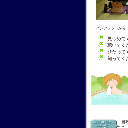
パンフレットから 
見つめて
聴いてくだ
ひたってく
知ってくだ
部
た