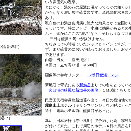
いう雰囲気の温泉。
とにかく、湯の花の原液に浸かってるかの如く少
かもかなり濃い酸性硫黄泉です。単純硫化水素泉
あり。
乳白色のお湯は皮膚病に絶大な効果とかで全国か
らしいです。特にアトピー水虫に効果があるとの
ん～ 確かにここの“濃さ”なら それもうなづけ
ニ,三日は硫黄の匂いが抜けません。
ちなみにその時着ていたシャツとＧパンですが、
宿舎新燃荘]
ず、まだ硫黄のにおいが残っておりました。おそるべ
であります。
内湯 男女１ 露天混浴１
今回は 立ち寄り湯 ＠500円
画像等の参考リンク→
TV朝日秘湯ロマン
新燃荘は背後にある
新燃岳
よりその名をとってい
火口湖の綺麗な新燃岳の画像
（１MB近くあり
民営国民宿舎霧島新燃荘を出て、今日の宿泊地で
霧島山上ホテル
（キリシマサンジョウと呼ぶ）
途中 霧島ホテル前に硫黄谷があった。
黄谷？]
幸い、日本旅行（赤い風船）で予約した為、霧島
が付いて来た。これで周辺のホテル４軒の風呂を