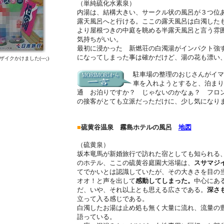
（単純硫化水素泉）
内湯は、結構大きい、サークル状の風呂が３つ位
露天風呂へと行ける。ここの露天風呂は白濁した
より屋根つきの中庭を眺める半露天風呂と言う雰
気持ちがいい。
最初に浸かった 新燃荘の白濁湯がインパクト強
になってしまった事は確かだけど、湯の花も漂い
イクかけました(~~;)
駐車場の整理のおじさんがイマ
車を入れようとすると、泊まり
通 お泊りですか？ じゃないのかなぁ？ フロン
の接客がとても立派だっただけに、少し気になり
■
硫黄谷温泉 霧島ホテルの風呂
地図
（硫黄泉）
坂本竜馬が新婚旅行で訪れた宿としても知られる、
のホテル、ここの硫黄谷庭園大浴場は、
スサマジ
てでかいとは認識していたが、その大きさを目の
オオ！と声を出して
感動してしまった。
中心にあ
だ、いや、それ以上とも思える広さである。
深さも
立って入る感じである。
白濁したお湯は止め処も無く大量に流れ、流量の
語っている。