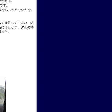
分がある。
です。
規模ならしかたないかな。
呂で満足してしまい、結
呂には行かず、夕食の時
帰った。