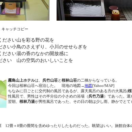
キャッチコピー
ください山を彩る野の花を
さい小鳥のさえずり、小川のせせらぎを
ださい湯の香のなかの開放感に
さい 山の空気のおいしいことを
霧島山上ホテル
は、
呉竹山荘
と
桜林山荘
の二棟からなっている。
今回は桜林山荘へ宿泊した。 現地の地図→
地図
[Yahoo!MAP]
ちなみに日ごとに交代制の風呂であるが、露天風呂のある方の大風呂(
桜
性風呂で、男性はその半分位の小さめの浴場（
呉竹乃湯
）であった。運が
翌朝、
桜林乃湯
が男性風呂であった、その日の朝は少し雨、静かでとて
屋 12畳＋8畳の畳間を含めゆったりしたものだった。眺望はいい。旅館自体
。